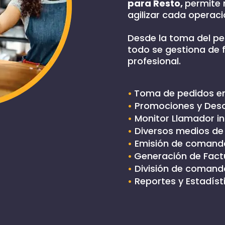
para Resto
,
permite 
agilizar cada operació
Desde la toma del ped
todo se gestiona de 
profesional.
•
Toma de pedidos e
•
Promociones y Des
•
Monitor Llamador i
•
Diversos medios de
•
Emisión de comanda
•
Generación de Factu
•
División de comand
•
Reportes y Estadíst