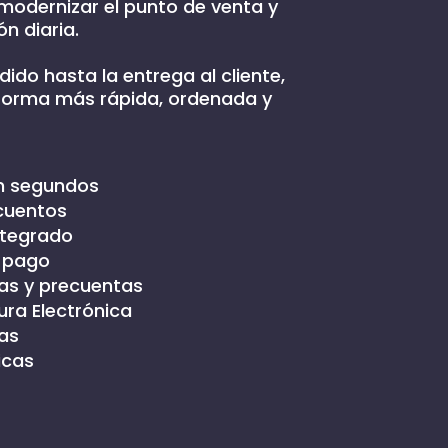
modernizar el punto de venta y
n diaria.
ido hasta la entrega al cliente,
forma más rápida, ordenada y
n segundos
cuentos
ntegrado
 pago
s y precuentas
ra Electrónica
as
icas